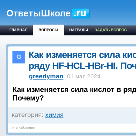
ОтветыШколе
ГЛАВНАЯ
ВОПРОСЫ
НАГРАДЫ
ЗАДАТЬ ВОПРОС
Как изменяется сила ки
ряду HF-HCL-HBr-HI. По
greedyman
01 мая 2024
Как изменяется сила кислот в ряд
Почему?
категория:
химия
в избранное