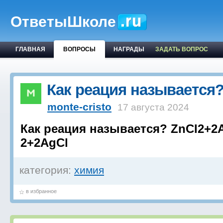
ОтветыШколе
ГЛАВНАЯ
ВОПРОСЫ
НАГРАДЫ
ЗАДАТЬ ВОПРОС
Как реация называется
monte-cristo
17 августа 2024
Как реация называется? ZnCl2+2
2+2AgCl
категория:
химия
в избранное