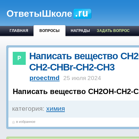
ОтветыШколе
ГЛАВНАЯ
ВОПРОСЫ
НАГРАДЫ
ЗАДАТЬ ВОПРОС
Написать вещество СH
CH2-CHBr-CH2-CH3
proectmd
25 июля 2024
Написать вещество СH2OH-CH2-C
категория:
химия
в избранное