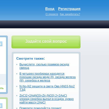
Вход
Регистрация
О проекте
Как заработать?
Задайте свой вопрос
Смотрите также:
Вычислите, сколько граммов оксида
свинца
В четырех пробирках находятся
порошки оксида меди (ll), оксида железа
(lll), серебра и железа
N-No-N2 решите в свете Овр HN03-No2
ить
ТЭД
ZnCl2+2AgNO3=Zn (NO3) 2+2AgCl
хлорид серебра выпал в осадок, нужно
найти массу 2AgCl
Помогите пожалуйста срочно!