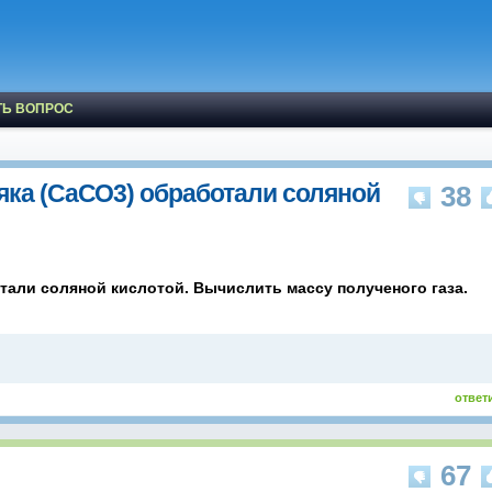
ТЬ ВОПРОС
яка (СаСО3) обработали соляной
38
тали соляной кислотой. Вычислить массу полученого газа.
ответ
67