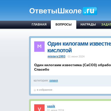
ОтветыШколе
ГЛАВНАЯ
ВОПРОСЫ
НАГРАДЫ
ЗАДА
Один килогамм известн
кислотой
misterx1993
01 июня 2024
Один килогамм известняка (СаСО3) обрабо
Спасибо
категория:
химия
в избранное
vasik
01 июня 2024