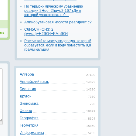
По термохимическому уравнению
реакции 2Hqo=2hq+o2-167 кДж в
которой учавствовало 0…
Аминобутановая кислота реагирует с?
C6H5CH (CH3) 2
ать
(кумол)+H2SO4+KMnSO4
Рассчитайте массу водорода, который
образуется, если в воду поместить 0,8
грамм кальция
Алгебра
27400
Английский язык
14822
Биология
14216
Другой
7369
Экономика
720
Физика
18829
География
8304
Геометрия
15850
Информатика
5255