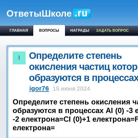
ОтветыШколе
ГЛАВНАЯ
ВОПРОСЫ
НАГРАДЫ
ЗАДАТЬ ВОПРОС
Определите степень
окисления частиц кото
образуются в процесса
igor76
15 июня 2024
Определите степень окисления ч
образуются в процессах Al (0) -3 
-2 електрона=CI (0)+1 електрона=F
електрона=