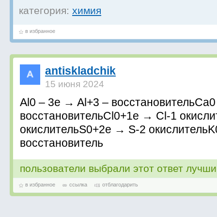
категория:
химия
в избранное
antiskladchik
15 июня 2024
Al0 – 3e → Al+3 – восстановительCa
восстановительCl0+1e → Cl-1 окисл
окислительS0+2e → S-2 окислительK
восстановитель
пользователи выбрали этот ответ лучш
в избранное
ссылка
отблагодарить