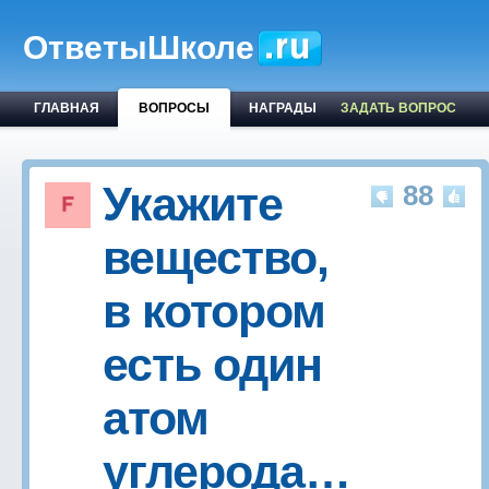
ОтветыШколе
ГЛАВНАЯ
ВОПРОСЫ
НАГРАДЫ
ЗАДАТЬ ВОПРОС
Укажите
88
вещество,
в котором
есть один
атом
углерода…