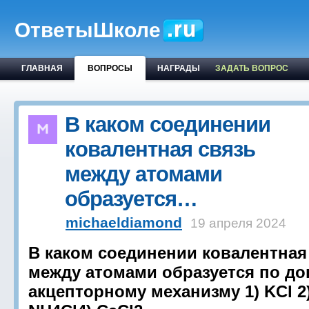
ОтветыШколе
ГЛАВНАЯ
ВОПРОСЫ
НАГРАДЫ
ЗАДАТЬ ВОПРОС
В каком соединении
ковалентная связь
между атомами
образуется…
michaeldiamond
19 апреля 2024
В каком соединении ковалентная
между атомами образуется по до
акцепторному механизму 1) KCl 2)