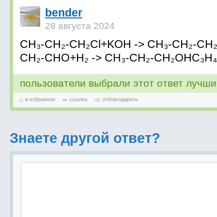
bender
28 августа 2024
CH₃-CH₂-CH₂Cl+KOH -> CH₃-CH₂-CH
CH₂-CHO+H₂ -> CH₃-CH₂-CH₂OHC₃H
пользователи выбрали этот ответ лучш
в избранное
ссылка
отблагодарить
Знаете другой ответ?