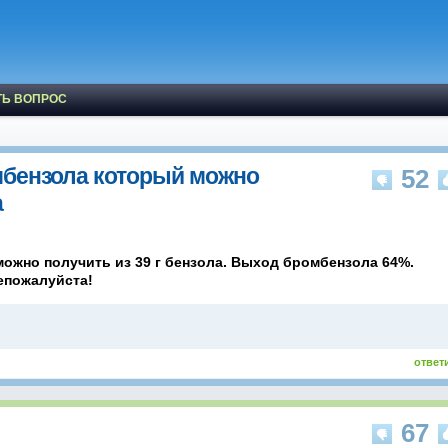
ТЬ ВОПРОС
мбензола который можно
52
а
ожно получить из 39 г бензола. Выход бромбензола 64%.
тепожалуйста!
ответ
67