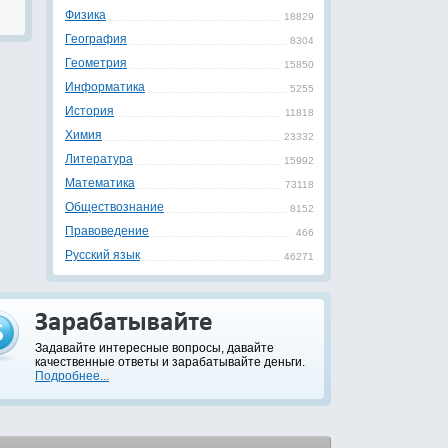
Физика
18829
География
8304
Геометрия
15850
Информатика
5255
История
11818
Химия
23332
Литература
15992
Математика
73118
Обществознание
8152
Правоведение
466
Русский язык
46271
Задавайте интересные вопросы, давайте
качественные ответы и зарабатывайте деньги.
Подробнее...