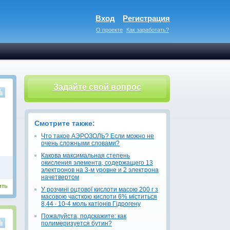
Вход
Регистрация
О проекте
Как заработать?
Задайте свой вопрос
Смотрите также:
Что такое АЭРОЗОЛЬ? Если можно не
очень сложными словами?
Какова максимальная степень
окисления элемента, содержащего 13
электронов на 3-м уровне и 2 электрона
начетвертом
ить
У розчині оцтової кислоти масою 200 г з
масовою часткою кислоти 6% міститься
8,44 ∙ 10-4 моль катіонів Гідрогену
Пожалуйста, подскажите: как
полимеризуется бутин?