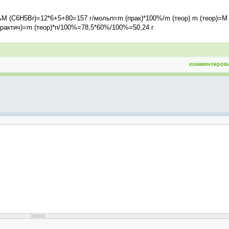
 (C6H5Br)=12*6+5+80=157 г/мольn=m (прак)*100%/m (теор) m (теор)=M
практич)=m (теор)*n/100%=78,5*60%/100%=50,24 г
комментиров