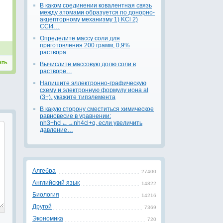
В каком соединении ковалентная связь
между атомами образуется по донорно-
акцепторному механизму 1) KCl 2)
CCl4…
Определите массу соли для
приготовления 200 грамм, 0,9%
раствора
ать
Вычислите массовую долю соли в
растворе…
Напишите эллектронно-графическую
схему и электронную формулу иона al
(3+), укажите типэлемента
В какую сторону сместиться химическое
равновесие в уравнении:
nh3+hcl←→nh4cl+q, если увеличить
давление…
Алгебра
27400
Английский язык
14822
Биология
14216
Другой
7369
Экономика
720