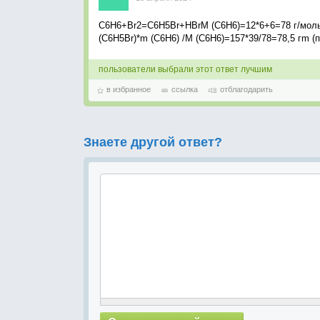
C6H6+Br2=C6H5Br+HBrM (C6H6)=12*6+6=78 г/мольM
(C6H5Br)*m (C6H6) /M (C6H6)=157*39/78=78,5 гm (
пользователи выбрали этот ответ лучшим
в избранное
ссылка
отблагодарить
Знаете другой ответ?