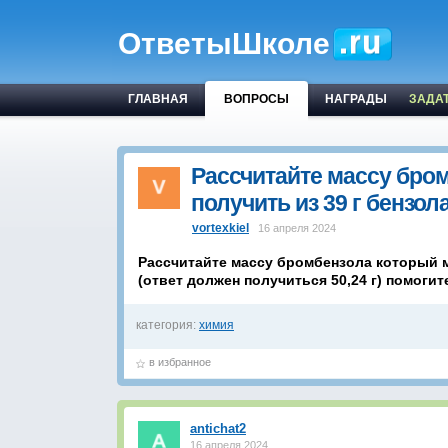
ОтветыШколе
ГЛАВНАЯ
ВОПРОСЫ
НАГРАДЫ
ЗАДА
Рассчитайте массу бро
получить из 39 г бензол
vortexkiel
16 апреля 2024
Рассчитайте массу бромбензола который м
(ответ должен получиться 50,24 г) помоги
категория:
химия
в избранное
antichat2
16 апреля 2024