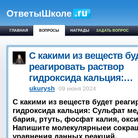
ОтветыШколе
ГЛАВНАЯ
ВОПРОСЫ
НАГРАДЫ
ЗАДАТЬ ВОПРОС
С какими из веществ бу
реагировать раствор
гидроксида кальция:…
ukurysh
09 июня 2024
С какими из веществ будет реаги
гидроксида кальция: Сульфат ме
бария, ртуть, фосфат калия, окси
Напишите молекулярныеи сокра
уравнения данных реакций.