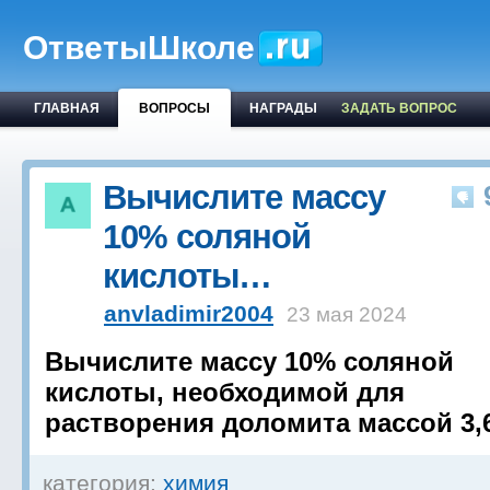
ОтветыШколе
ГЛАВНАЯ
ВОПРОСЫ
НАГРАДЫ
ЗАДАТЬ ВОПРОС
Вычислите массу
10% соляной
кислоты…
anvladimir2004
23 мая 2024
Вычислите массу 10% соляной
кислоты, необходимой для
растворения доломита массой 3,6
категория:
химия